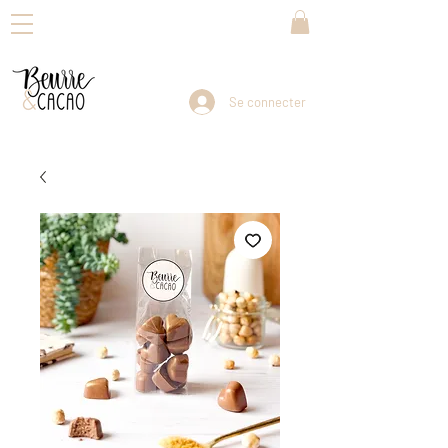
Se connecter
Livraison dans toute la Suisse en 3-5 jours ouvrables                                Reprise de vos envois : dès lundi