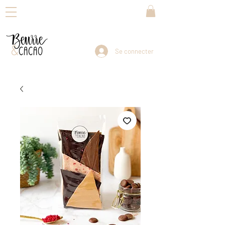
Se connecter
Livraison dans toute la Suisse en 3-5 jours ouvrables                                Reprise de vos envois : dès lundi