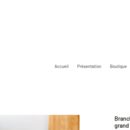
eprise de vos envois : dès lundi 10 août                              Fermeture estiva
Accueil
Présentation
Boutique
Branch
grand 