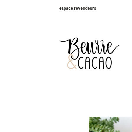
espace revendeurs
Livraison dans toute la Suisse en 3-5 jours ouvrables                                R