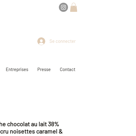
le : 27 juillet au 9 août
Se connecter
Entreprises
Presse
Contact
e chocolat au lait 38%
cru noisettes caramel &