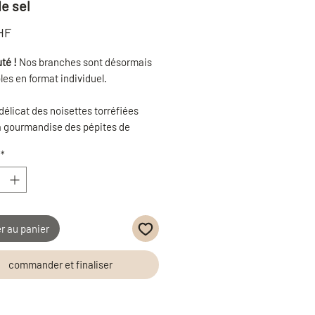
de sel
Prix
HF
té !
Nos branches sont désormais
les en format individuel.
délicat des noisettes torréfiées
a gourmandise des pépites de
 réhaussé par une pointe de sel. Le
*
nutieusement déposé sur notre
 au lait grand cru d'exception.
 et addictif !
idéal pour une pause gourmande ou
r au panier
tite attention à glisser partout !
commander et finaliser