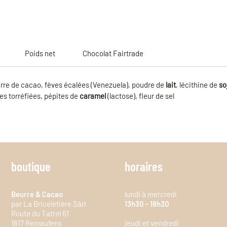
Poids net
Chocolat Fairtrade
rre de cacao, fèves écalées (Venezuela), poudre de
lait
, lécithine de
so
es
torréfiées, pépites de
caramel
(lactose), fleur de sel
boutique
horaires
Beurre & Cacao
lundi à mercredi
par La Briceletière Sàrl
13h30 - 18h30
Route du Tatrel 61
1617 Remaufens
jeudi et vendredi