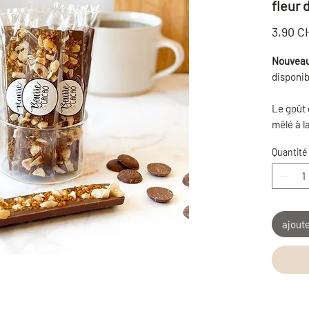
fleur 
3,90 C
Nouveau
disponib
Le goût 
mêlé à l
caramel,
Quantité
tout, mi
chocolat
Gourmand
Format 
ajoute
comme pe