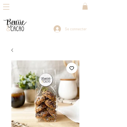
Se connecter
Livraison dans toute la Suisse en 3-5 jours ouvrables                                Reprise de vos envois : dès lundi