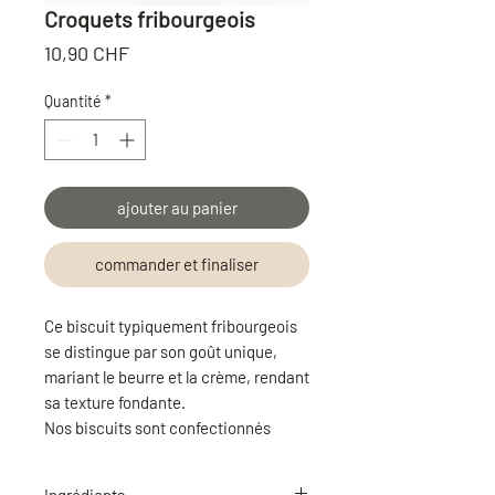
Croquets fribourgeois
Prix
10,90 CHF
Quantité
*
ajouter au panier
commander et finaliser
Ce biscuit typiquement fribourgeois
se distingue par son goût unique,
mariant le beurre et la crème, rendant
sa texture fondante.
Nos biscuits sont confectionnés
selon des recettes simples, élaborées
par Christine. Il nous tient à cœur
Ingrédients