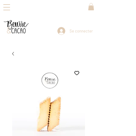
Se connecter
Livraison dans toute la Suisse en 3-5 jours ouvrables                                Reprise de vos envois : dès lundi