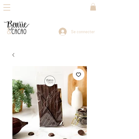
Se connecter
Livraison dans toute la Suisse en 3-5 jours ouvrables                                Reprise de vos envois : dès lundi