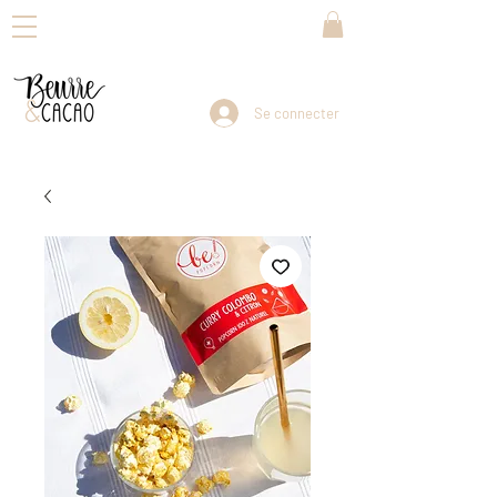
Se connecter
Livraison dans toute la Suisse en 3-5 jours ouvrables                                Reprise de vos envois : dès lundi